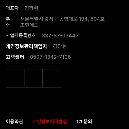
김광현
대표자
서울특별시 강서구 공항대로 194, 804호
주
소
초현애드
337-87-03443
사업자등록번호
개인정보관리책임자
김광현
고객센터
0507-1342-7106
이용약관
개인정보처리방침
1:1 문의